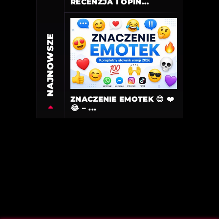
RECENZJA I OPIN...
NAJNOWSZE
ZNACZENIE EMOTEK 😊 ❤️
😂 – ...