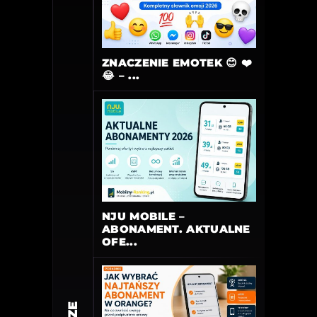
ZNACZENIE EMOTEK 😊 ❤️
😂 – ...
NJU MOBILE –
ABONAMENT. AKTUALNE
OFE...