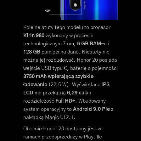
Kolejne atuty tego modelu to procesor
Kirin 980
wykonany w procesie
technologicznym 7 nm,
6 GB RAM
-u i
128 GB
pamięci na dane. Niestety nie
można jej rozbudować. Honor 20 posiada
wejście USB typu C, baterię o pojemności
3750 mAh wpierającą szybkie
ładowanie
(22,5 W). Wyświetlacz
IPS
LCD
ma przekątną
6,29 cala
i
rozdzielczość
Full HD+
. Wbudowany
system operacyjny to
Android 9.0 Pie
z
nakładką Magic UI 2.1.
Obecnie Honor 20 dostępny jest w
ramach przedsprzedaży w Play. Ile