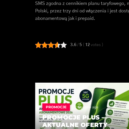
SMS zgodna z cennikiem planu taryfowego, ma
Polski, przez trzy dni od włączenia i jest do
abonamentową jak i prepaid.
3.6
/
5
(
12
votes
)
PROMOCJE
2 tygodnie ago
PROMOCJE PLUS –
AKTUALNE OFERTY