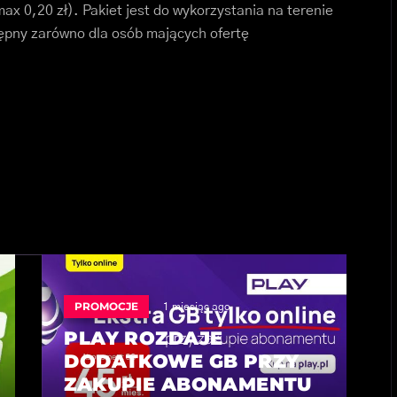
x 0,20 zł). Pakiet jest do wykorzystania na terenie
stępny zarówno dla osób mających ofertę
PROMOCJE
1 miesiąc ago
PLAY ROZDAJE
DODATKOWE GB PRZY
ZAKUPIE ABONAMENTU