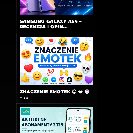
SAMSUNG GALAXY A54 –
RECENZJA I OPIN...
ZNACZENIE EMOTEK 😊 ❤️ 😂
– ...