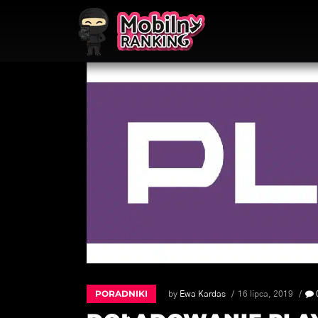
PORADNIKI
by
Ewa Kardas
16 lipca, 2019