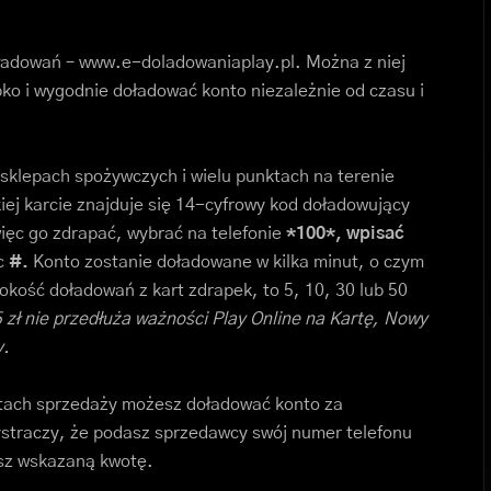
oładowań – www.e-doladowaniaplay.pl. Można z niej
ko i wygodnie doładować konto niezależnie od czasu i
 sklepach spożywczych i wielu punktach na terenie
kiej karcie znajduje się 14-cyfrowy kod doładowujący
ięc go zdrapać, wybrać na telefonie
*100*, wpisać
c
#.
Konto zostanie doładowane w kilka minut, o czym
ość doładowań z kart zdrapek, to 5, 10, 30 lub 50
5 zł nie przedłuża ważności Play Online na Kartę, Nowy
y.
ktach sprzedaży możesz doładować konto za
straczy, że podasz sprzedawcy swój numer telefonu
isz wskazaną kwotę.