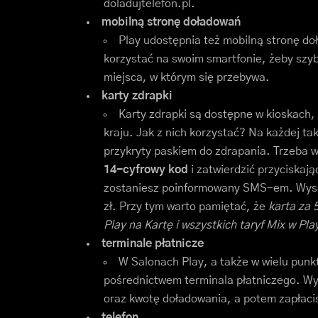
doladujtelefon.pl.
mobilną stronę doładowań
Play udostępnia też mobilną stronę d
korzystać na swoim smartfonie, żeby szyb
miejsca, w którym się przebywa.
karty zdrapki
Karty zdrapki są dostępne w kioskach,
kraju. Jak z nich korzystać? Na każdej ta
przykryty paskiem do zdrapania. Trzeba w
14-cyfrowy kod
i zatwierdzić przyciskają
zostaniesz poinformowany SMS-em. Wysok
zł. Przy tym warto pamiętać, że
karta za 
Play na Kartę i wszystkich taryf Mix w Pla
terminale płatnicze
W Salonach Play, a także w wielu pun
pośrednictwem terminala płatniczego. Wy
oraz kwotę doładowania, a potem zapłac
telefon