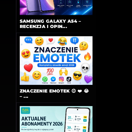
SAMSUNG GALAXY A54 –
RECENZJA I OPIN...
ZNACZENIE EMOTEK 😊 ❤️ 😂
– ...