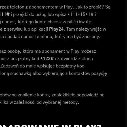
zez telefon z abonamentem w Play. Jak to zrobić? Są
111#
i przejdź do usług lub wpisz *111*15*1# i
 numer, którego konto chcesz zasilić i kwotę
 z serwisu lub aplikacji
Play24
. Tam należy wejść w
a i podać numer telefonu, który ma być zasilony.
znasz osobę, która ma abonament w Play możesz
bierz bezpłatny kod
*122#
i zatwierdź zieloną
 Zadzwoń do mnie wpisując bezpłatny kod
loną słuchawką albo wybierając z kontaktów pozycję
obów na zasilenie konta, znaleźliście odpowiedź na
 kilka w zależności od wybranej metody.