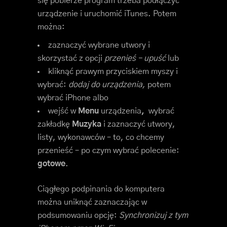
się pobierze program trzeba podłączyć
urządzenie i uruchomić iTunes. Potem
można:
zaznaczyć wybrane utwory i
skorzystać z opcji
przenieś – upuść
lub
kliknąć prawym przyciskiem myszy i
wybrać:
dodaj do urządzenia,
potem
wybrać iPhone albo
wejść w
Menu
urządzenia
,
wybrać
zakładkę
Muzyka
i zaznaczyć utwory,
listy, wykonawców – to, co chcemy
przenieść – po czym wybrać polecenie:
gotowe
.
Ciągłego podpinania do komputera
można uniknąć zaznaczając w
podsumowaniu opcję:
Synchronizuj z tym