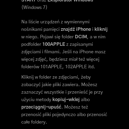
START
oraz
Eksplorator Windows
(Windows 7)
Na liście urządzeń z wymiennymi
nośnikami pamięci
znajdź iPhone
i
kliknij
w niego. Pojawi się folder
DCIM
, a w nim
podfolder
100APPLE
z zapisanymi
zdjęciami i filmami. Jeśli na iPhone masz
więcej zdjęć, będziesz miał też więcej
folderów 101APPLE, 102APPLE itd.
Kliknij w folder ze zdjęciami, żeby
zobaczyć jakie pliki zawiera. Możesz
zaznaczyć wszystkie i przenieść je przy
użyciu metody
kopiuj-wklej
albo
przeciągnij-upuść
. Możesz też
przenosić pliki pojedynczo albo przenosić
całe foldery.