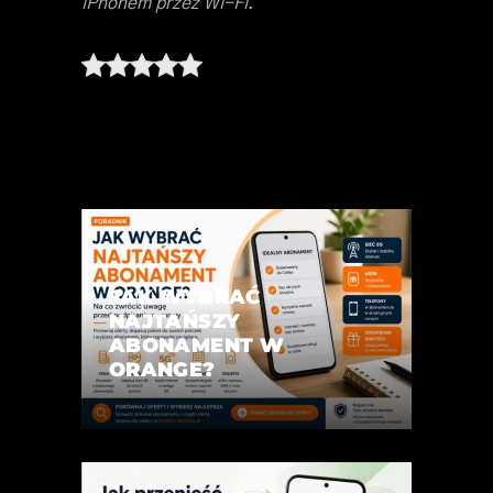
iPhonem przez Wi-Fi
.
JAK WYBRAĆ
NAJTAŃSZY
ABONAMENT W
ORANGE?