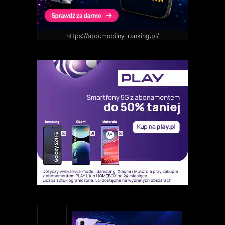
https://app.mobilny-ranking.pl/