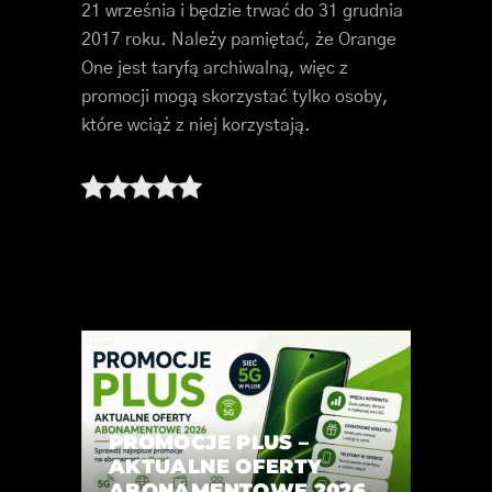
21 września i będzie trwać do 31 grudnia
2017 roku. Należy pamiętać, że Orange
One jest taryfą archiwalną, więc z
promocji mogą skorzystać tylko osoby,
które wciąż z niej korzystają.
PROMOCJE PLUS –
AKTUALNE OFERTY
ABONAMENTOWE 2026