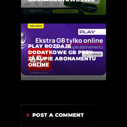
PLAY ROZDAJE
DODATKOWE GB PRZY
ZAKUPIE ABONAMENTU
ONLINE
POST A COMMENT