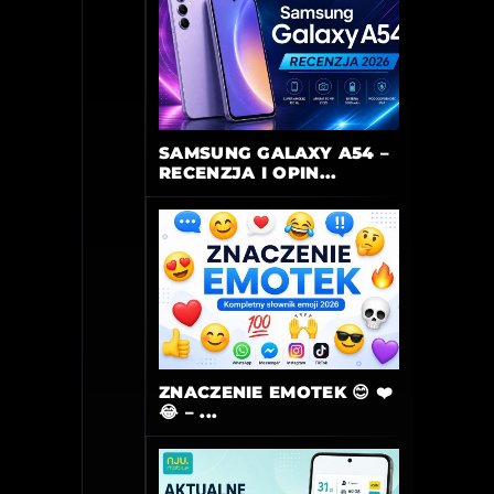
SAMSUNG GALAXY A54 –
RECENZJA I OPIN...
ZNACZENIE EMOTEK 😊 ❤️
😂 – ...