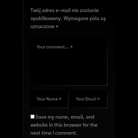
Twój adres e-mail nie zostanie
opublikowany.
Wymagane pola są
oznaczone
*
Save my name, email, and
website in this browser for the
next time I comment.