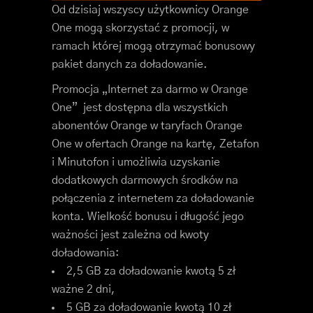
Od dzisiaj wszyscy użytkownicy Orange
One mogą skorzystać z promocji, w
ramach której mogą otrzymać bonusowy
pakiet danych za doładowanie.
Promocja „Internet za darmo w Orange
One” jest dostępna dla wszystkich
abonentów Orange w taryfach Orange
One w ofertach Orange na kartę, Zetafon
i Minutofon i umożliwia uzyskanie
dodatkowych darmowych środków na
połączenia z internetem za doładowanie
konta. Wielkość bonusu i długość jego
ważności jest zależna od kwoty
doładowania:
2,5 GB za doładowanie kwotą 5 zł
ważne 2 dni,
5 GB za doładowanie kwotą 10 zł