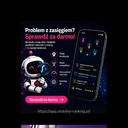
https://app.mobilny-ranking.pl/