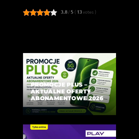
3.8
/
5
(
13
votes
)
PROMOCJE PLUS –
AKTUALNE OFERTY
ABONAMENTOWE 2026