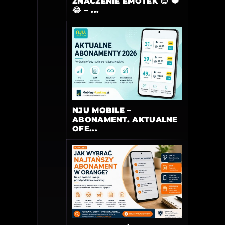
ZNACZENIE EMOTEK 😊 ❤️
😂 – ...
NJU MOBILE –
ABONAMENT. AKTUALNE
OFE...