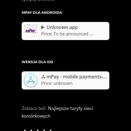
MPAY DLA ANDROIDA
Unknown app
Price:
To be announced
WERSJA DLA IOS
mPay - mobile payments‑App – App Store
Price:
unknown
Zobacz też:
Najlepsze taryfy sieci
komórkowych