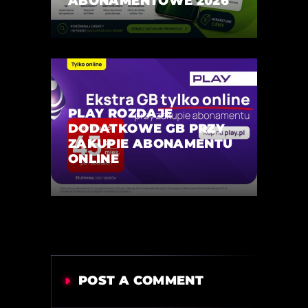
ABONAMENTOWE 2026
PLAY ROZDAJE
DODATKOWE GB PRZY
ZAKUPIE ABONAMENTU
ONLINE
POST A COMMENT