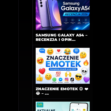
SAMSUNG GALAXY A54 –
RECENZJA I OPIN...
ZNACZENIE EMOTEK 😊 ❤️
😂 – ...