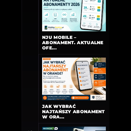
NJU MOBILE –
ABONAMENT. AKTUALNE
OFE...
JAK WYBRAĆ
NAJTAŃSZY ABONAMENT
W ORA...