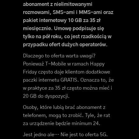
abonament z nielimitowanymi
rozmowami, SMS-ami i MMS-ami oraz
pakiet internetowy 10 GB za 35 zł
miesięcznie. Umowę podpisuje się
tylko na pół roku, co jest rzadkością w
przypadku ofert dużych operatorów.
Dlaczego to oferta warta uwagi?
Ponieważ T-Mobile w ramach Happy
Friday często daje klientom dodatkowe
paczki internetu GRATIS. Oznacza to, że
w praktyce za 35 zł często można mieć i
20 GB do dyspozycji.
Osoby, które lubią brać abonament z
telefonem, mogą to zrobić. Tyle, że rat
za urządzenie będzie minimum 24.
Jest jedno ale… Nie jest to oferta 5G.