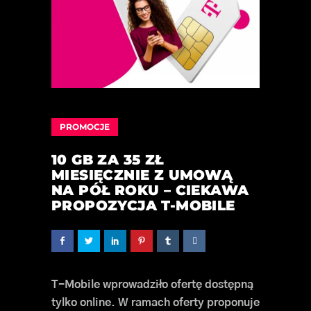
PROMOCJE
10 GB ZA 35 ZŁ
MIESIĘCZNIE Z UMOWĄ
NA PÓŁ ROKU – CIEKAWA
PROPOZYCJA T-MOBILE
T-Mobile wprowadziło ofertę dostępną
tylko online. W ramach oferty proponuje