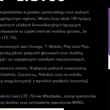
t województwa kujawsko-pomorskiego oraz ważnym
istycznym regionu. Miasto liczy około 100 tysięcy
y ważnych szlakach komunikacyjnych łączących
zebowanie na szybki internet mobilny sprawia, że
ę LTE i 5G.
czesnych sieci Orange, T-Mobile, Play oraz Plus.
soką jakość połączeń głosowych oraz stabilny
jak i na największych osiedlach mieszkaniowych.
i obszaru miasta. Najlepsze pokrycie nowoczesną
chelinie, Zazamczu, Południu oraz na osiedlu
y mogą korzystać z wysokich prędkości transmisji
akości sieci LTE i 5G we Włocławku, ocenę operatorów
izę dzielnic oraz zestawienie operatorów MVNO.