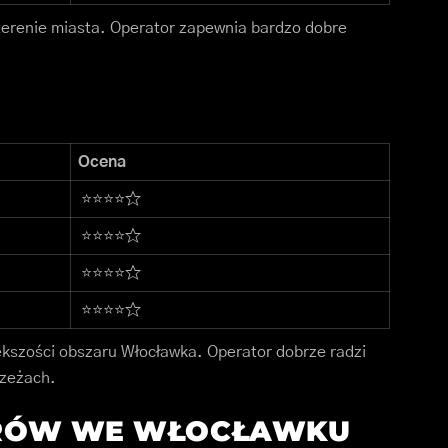
 terenie miasta. Operator zapewnia bardzo dobre
Ocena
⭐⭐⭐⭐☆
⭐⭐⭐⭐☆
⭐⭐⭐⭐☆
⭐⭐⭐⭐☆
iększości obszaru Włocławka. Operator dobrze radzi
rzeżach.
ORÓW WE WŁOCŁAWKU