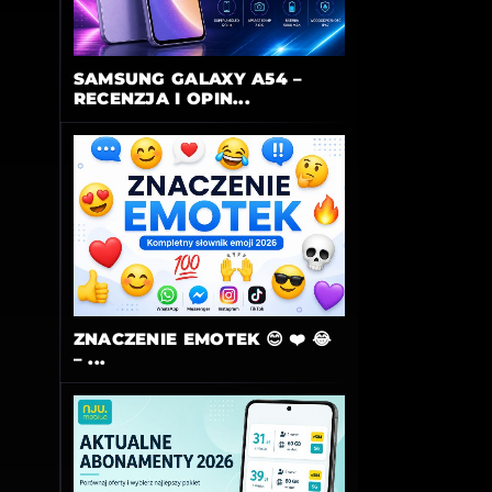
SAMSUNG GALAXY A54 –
RECENZJA I OPIN...
ZNACZENIE EMOTEK 😊 ❤️ 😂
– ...