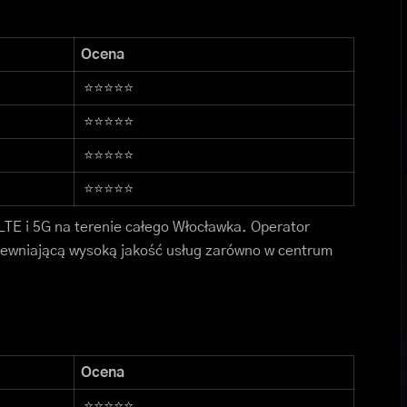
Ocena
⭐⭐⭐⭐⭐
⭐⭐⭐⭐⭐
⭐⭐⭐⭐⭐
⭐⭐⭐⭐⭐
 LTE i 5G na terenie całego Włocławka. Operator
pewniającą wysoką jakość usług zarówno w centrum
Ocena
⭐⭐⭐⭐⭐