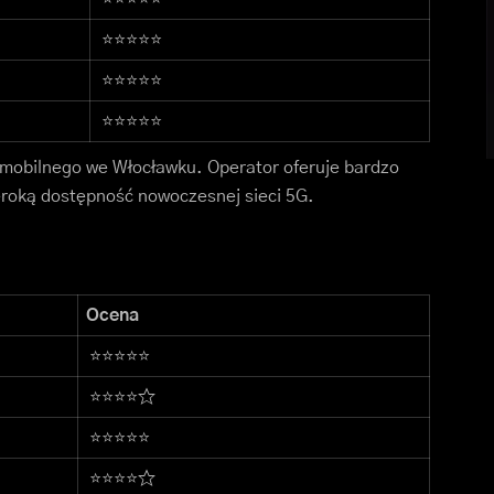
⭐⭐⭐⭐⭐
⭐⭐⭐⭐⭐
⭐⭐⭐⭐⭐
u mobilnego we Włocławku. Operator oferuje bardzo
eroką dostępność nowoczesnej sieci 5G.
Ocena
⭐⭐⭐⭐⭐
⭐⭐⭐⭐☆
⭐⭐⭐⭐⭐
⭐⭐⭐⭐☆