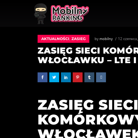
AKTUALNOŚCI
ZASIEG
,
by
mobilny
12 czerwca
ZASIĘG SIECI KOM
WŁOCŁAWKU – LTE I
ZASIĘG SIEC
KOMÓRKOW
WŁOCŁAWEK –