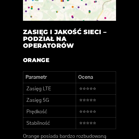
ZASIĘG I JAKOŚĆ SIECI –
PODZIAŁ NA
OPERATORÓW
ORANGE
Parametr
Ocena
Zasięg LTE
⭐⭐⭐⭐⭐
Zasięg 5G
⭐⭐⭐⭐⭐
Prędkość
⭐⭐⭐⭐⭐
Stabilność
⭐⭐⭐⭐⭐
Orange posiada bardzo rozbudowaną