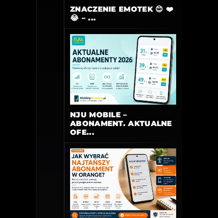
ZNACZENIE EMOTEK 😊 ❤️
😂 – ...
NJU MOBILE –
ABONAMENT. AKTUALNE
OFE...