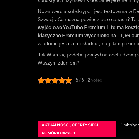
subskrypcji użytkownik dostanie jedynie filmy
Nowa wersja subskrypcji jest testowana w Bel
Szwecji. Co można powiedzieć o cenach? Te 
wyjściowo YouTube Premium Lite ma kosztow
klasyczne Premium wycenione na 11,99 euro
wiadomo jeszcze dokładnie, na jakim poziomi
Jak Wam się podoba pomysł na odchudzoną we
Waszym zdaniem?
5
/
5
(
2
votes
)
AKTUALNOŚCI
,
OFERTY SIECI
1 miesiąc 
KOMÓRKOWYCH