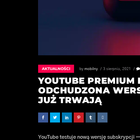
AKTUALNOŚCI
by
mobilny
3 sierpnia, 2021
YOUTUBE PREMIUM LI
ODCHUDZONA WERSJ
JUŻ TRWAJĄ
YouTube testuje nową wersję subskrypcji —