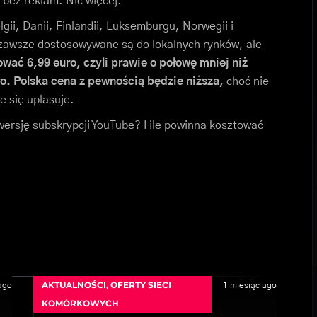
 bez reklam. Nic więcej.
gii, Danii, Finlandii, Luksemburgu, Norwegii i
zawsze dostosowywane są do lokalnych rynków, ale
ać 6,99 euro, czyli prawie o połowę mniej niż
. Polska cena z pewnością będzie niższa,
choć nie
e się uplasuje.
rsję subskrypcji YouTube? I ile powinna kosztować
AKTUALNOŚCI
,
OFERTY SIECI
ago
1 miesiąc ago
KOMÓRKOWYCH