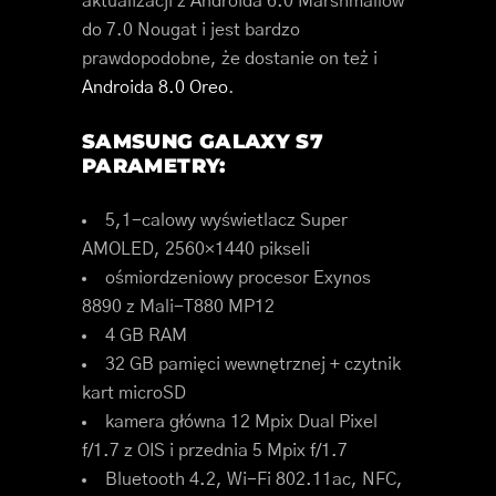
aktualizacji z Androida 6.0 Marshmallow
do 7.0 Nougat i jest bardzo
prawdopodobne, że dostanie on też i
Androida 8.0 Oreo
.
SAMSUNG GALAXY S7
PARAMETRY:
5,1-calowy wyświetlacz Super
AMOLED, 2560×1440 pikseli
ośmiordzeniowy procesor Exynos
8890 z Mali-T880 MP12
4 GB RAM
32 GB pamięci wewnętrznej + czytnik
kart microSD
kamera główna 12 Mpix Dual Pixel
f/1.7 z OIS i przednia 5 Mpix f/1.7
Bluetooth 4.2, Wi-Fi 802.11ac, NFC,