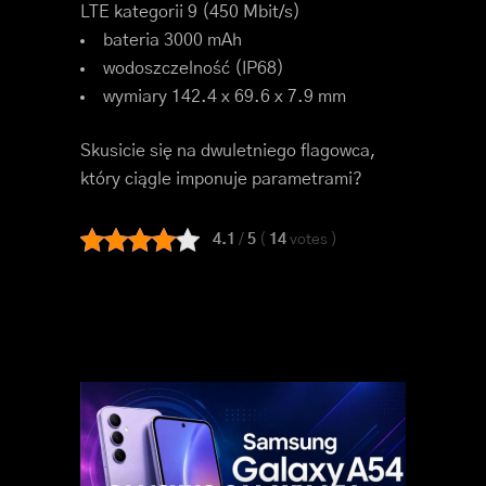
LTE kategorii 9 (450 Mbit/s)
bateria 3000 mAh
wodoszczelność (IP68)
wymiary 142.4 x 69.6 x 7.9 mm
Skusicie się na dwuletniego flagowca,
który ciągle imponuje parametrami?
4.1
/
5
(
14
votes
)