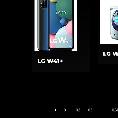
LG 
LG W41+
01
02
03
…
02