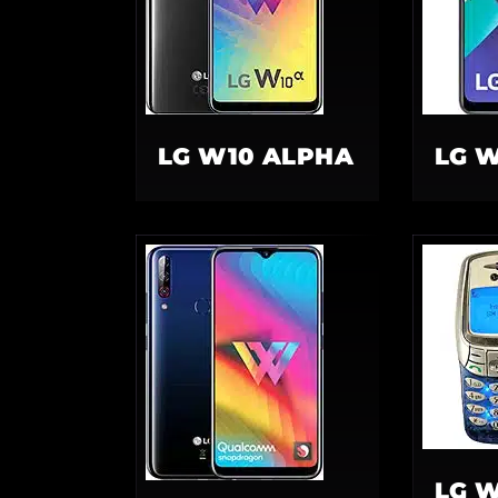
LG W10 ALPHA
LG W
LG 