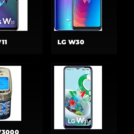
11
LG W30
W3000