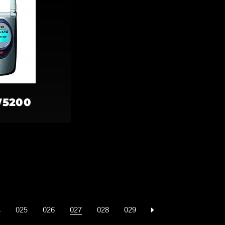
W5200
4
025
026
027
028
029