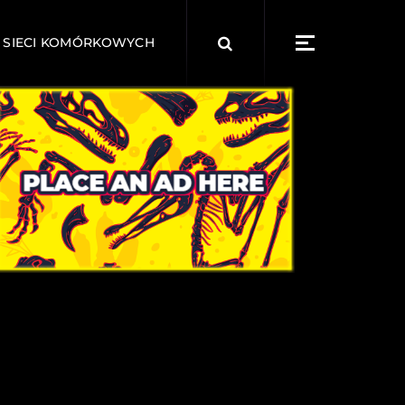
Search
 SIECI KOMÓRKOWYCH
for: