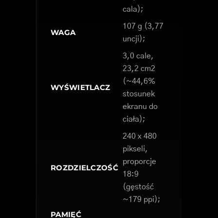
cala);
107 g (3,77
WAGA
uncji);
3,0 cale,
23,2 cm2
(~44,6%
WYŚWIETLACZ
stosunek
ekranu do
ciała);
240 x 480
pikseli,
proporcje
ROZDZIELCZOŚĆ
18:9
(gęstość
~179 ppi);
PAMIĘĆ