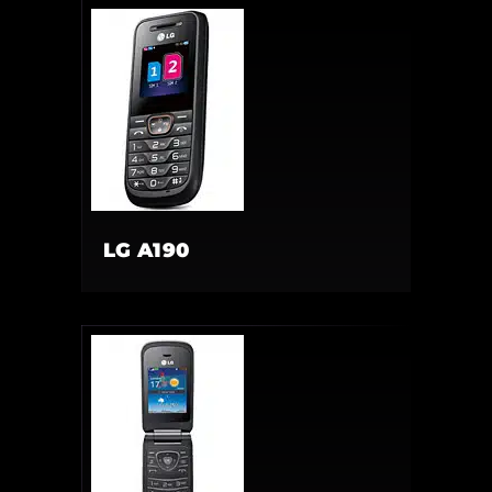
LG A190