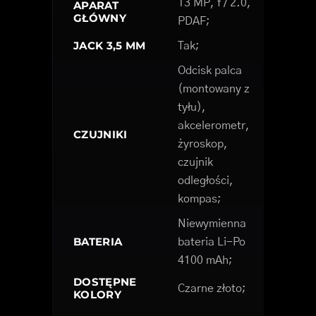
13 MP, f / 2.0,
APARAT
GŁÓWNY
PDAF;
JACK 3,5 MM
Tak;
Odcisk palca
(montowany z
tyłu),
akcelerometr,
CZUJNIKI
żyroskop,
czujnik
odległości,
kompas;
Niewymienna
BATERIA
bateria Li-Po
4100 mAh;
DOSTĘPNE
Czarne złoto;
KOLORY