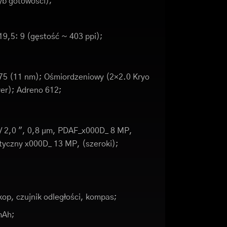
yb gotowości);
19,5: 9 (gęstość ~ 403 ppi);
 (11 nm); Ośmiordzeniowy (2×2.0 Kryo
ver); Adreno 612;
1 / 2,0 ", 0,8 µm, PDAF_x000D_ 8 MP,
tyczny x000D_ 13 MP, (szeroki);
kop, czujnik odległości, kompas;
mAh;