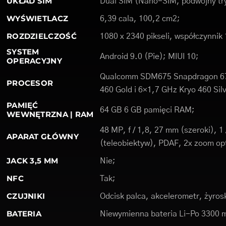
UKŁAD SIM
Dual SIM (Nano-SIM, podwójny tr
WYŚWIETLACZ
6,39 cala, 100,2 cm2;
ROZDZIELCZOŚĆ
1080 x 2340 pikseli, współczynnik 
SYSTEM
Android 9.0 (Pie); MIUI 10;
OPERACYJNY
Qualcomm SDM675 Snapdragon 675
PROCESOR
460 Gold i 6×1,7 GHz Kryo 460 Sil
PAMIĘĆ
64 GB 6 GB pamięci RAM;
WEWNĘTRZNA | RAM
48 MP, f / 1,8, 27 mm (szeroki), 
APARAT GŁÓWNY
(teleobiektyw), PDAF, 2x zoom op
JACK 3,5 MM
Nie;
NFC
Tak;
CZUJNIKI
Odcisk palca, akcelerometr, żyros
BATERIA
Niewymienna bateria Li-Po 3300 