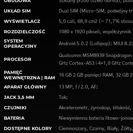
OBUDOWA
Szklany przód (szkło Gorilla), plas
UKŁAD SIM
Dual SIM (Micro-SIM, podwójny tr
WYŚWIETLACZ
5,0 cali, 68,9 cm2 (~ 71,7% stosu
ROZDZIELCZOŚĆ
1080 x 1920 pikseli, współczynnik 
SYSTEM
Android 5.0.2 (Lollipop); MIUI 8.2
OPERACYJNY
Qualcomm MSM8939 Snapdragon 6
PROCESOR
GHz Cortex-A53 i 4×1,0 GHz Cort
PAMIĘĆ
16 GB 2 GB pamięci RAM, 32 GB 
WEWNĘTRZNA | RAM
APARAT GŁÓWNY
13 MP, f / 2.0, AF;
JACK 3,5 MM
Tak;
CZUJNIKI
Akcelerometr, żyroskop, bliskość
BATERIA
Niewymienna bateria litowo-jono
DOSTĘPNE KOLORY
Ciemnoszary, Czarny, Biały, Żółty