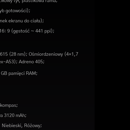
tikowy tył, plastikowa rama;
yb gotowości);
nek ekranu do ciała);
16: 9 (gęstość ~ 441 ppi);
;
15 (28 nm); Ośmiordzeniowy (4×1,7
ex-A53); Adreno 405;
2 GB pamięci RAM;
, kompas;
wa 3120 mAh;
, Niebieski, Różowy;