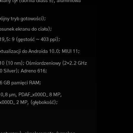
klany tył (Gorilla Glass 5), aluminiowa
jny tryb gotowości);
osunek ekranu do ciała);
19,5: 9 (gęstość ~ 403 ppi);
ktualizacji do Androida 10.0; MIUI 11;
0 (10 nm); Ośmiordzeniowy (2×2.2 GHz
0 Silver); Adreno 616;
 6 GB pamięci RAM;
 ", 0,8 µm, PDAF_x000D_ 8 MP,
_x000D_ 2 MP, (głębokość);