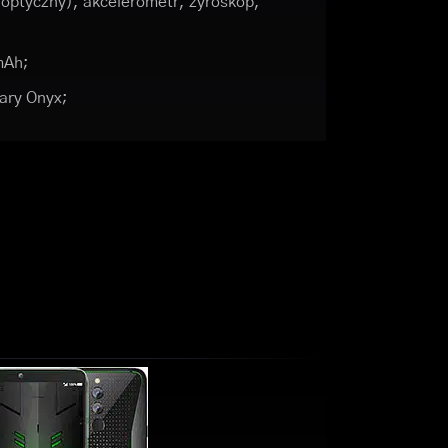
 optyczny), akcelerometr, żyroskop,
mAh;
zary Onyx;