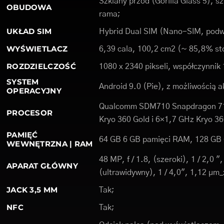
Szklany przód (Gorilla Glass 5), sz
OBUDOWA
rama;
UKŁAD SIM
Hybrid Dual SIM (Nano-SIM, podwó
WYŚWIETLACZ
6,39 cala, 100,2 cm2 (~ 85,8% st
ROZDZIELCZOŚĆ
1080 x 2340 pikseli, współczynnik 
SYSTEM
Android 9.0 (Pie), z możliwością a
OPERACYJNY
Qualcomm SDM710 Snapdragon 71
PROCESOR
Kryo 360 Gold i 6×1,7 GHz Kryo 36
PAMIĘĆ
64 GB 6 GB pamięci RAM, 128 GB
WEWNĘTRZNA | RAM
48 MP, f / 1.8, (szeroki), 1 / 2,0
APARAT GŁÓWNY
(ultrawidywny), 1 / 4,0", 1,12 µm
JACK 3,5 MM
Tak;
NFC
Tak;