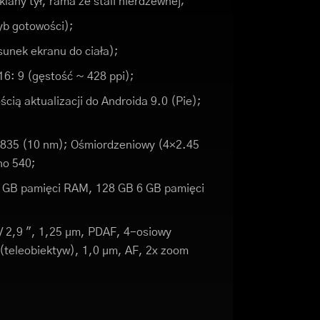
klany tył, rama ze stali nierdzewnej;
yb gotowości);
unek ekranu do ciała);
16: 9 (gęstość ~ 428 ppi);
cią aktualizacji do Androida 9.0 (Pie);
35 (10 nm); Ośmiordzeniowy (4×2.45
no 540;
 GB pamięci RAM, 128 GB 6 GB pamięci
 / 2,9 ", 1,25 µm, PDAF, 4-osiowy
(teleobiektyw), 1,0 µm, AF, 2x zoom