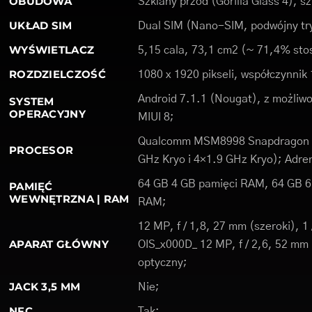
OBUDOWA
Szklany przód (Gorilla Glass 4), sz
UKŁAD SIM
Dual SIM (Nano-SIM, podwójny tr
WYŚWIETLACZ
5,15 cala, 73,1 cm2 (~ 71,4% stos
ROZDZIELCZOŚĆ
1080 x 1920 pikseli, współczynnik 
Android 7.1.1 (Nougat), z możliwoś
SYSTEM
OPERACYJNY
MIUI 8;
Qualcomm MSM8998 Snapdragon 8
PROCESOR
GHz Kryo i 4×1.9 GHz Kryo); Adre
64 GB 4 GB pamięci RAM, 64 GB 6
PAMIĘĆ
WEWNĘTRZNA | RAM
RAM;
12 MP, f / 1,8, 27 mm (szeroki), 1
APARAT GŁÓWNY
OIS_x000D_ 12 MP, f / 2,6, 52 mm 
optyczny;
JACK 3,5 MM
Nie;
NFC
Tak;