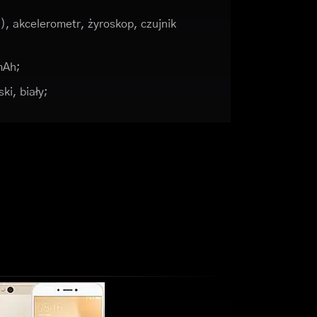
, akcelerometr, żyroskop, czujnik
mAh;
ki, biały;