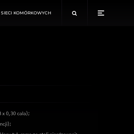
Search
 SIECI KOMÓRKOWYCH
for:
 x 0,30 cala);
ncji);