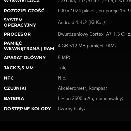
WYŚWIETLACZ
7,0 cala, 137,9 cm2 (~ 69,0% stos
ROZDZIELCZOŚĆ
600 x 1024 pikseli, proporcje 16: 
SYSTEM
Android 4.4.2 (KitKat);
OPERACYJNY
PROCESOR
Dwurdzeniowy Cortex-A7 1,3 GHz
PAMIĘĆ
4 GB 512 MB pamięci RAM;
WEWNĘTRZNA | RAM
APARAT GŁÓWNY
5 MP;
JACK 3,5 MM
Tak;
NFC
Nie;
CZUJNIKI
Akcelerometr, kompas;
BATERIA
Li-Ion 2600 mAh, nieusuwalny;
DOSTĘPNE KOLORY
Czarny biały;