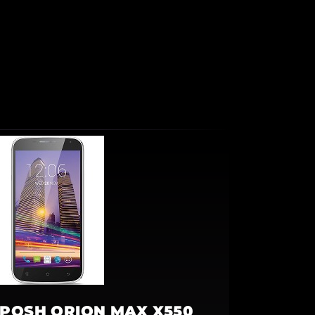
POSH ORION MAX X550