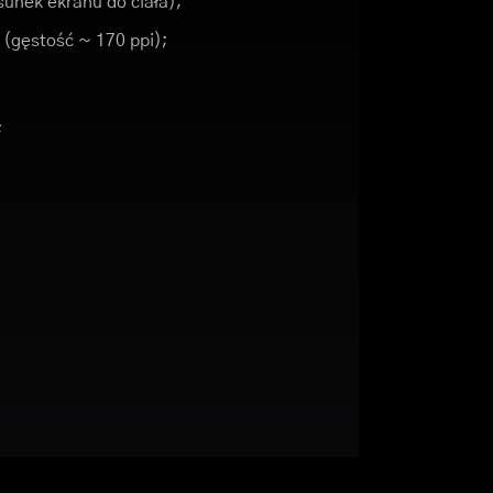
unek ekranu do ciała);
9 (gęstość ~ 170 ppi);
;