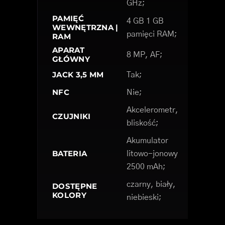
GHz;
PAMIĘĆ
4 GB 1 GB
WEWNĘTRZNA |
pamięci RAM;
RAM
APARAT
8 MP, AF;
GŁÓWNY
JACK 3,5 MM
Tak;
NFC
Nie;
Akcelerometr,
CZUJNIKI
bliskość;
Akumulator
BATERIA
litowo-jonowy
2500 mAh;
czarny, biały,
DOSTĘPNE
KOLORY
niebieski;