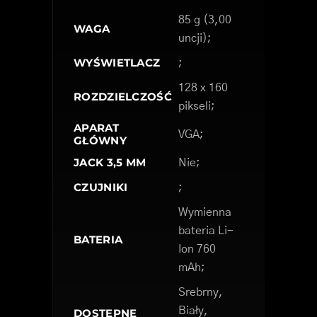
85 g (3,00
WAGA
uncji);
WYŚWIETLACZ
;
128 x 160
ROZDZIELCZOŚĆ
pikseli;
APARAT
VGA;
GŁÓWNY
JACK 3,5 MM
Nie;
CZUJNIKI
;
Wymienna
bateria Li-
BATERIA
Ion 760
mAh;
Srebrny,
Biały,
DOSTĘPNE