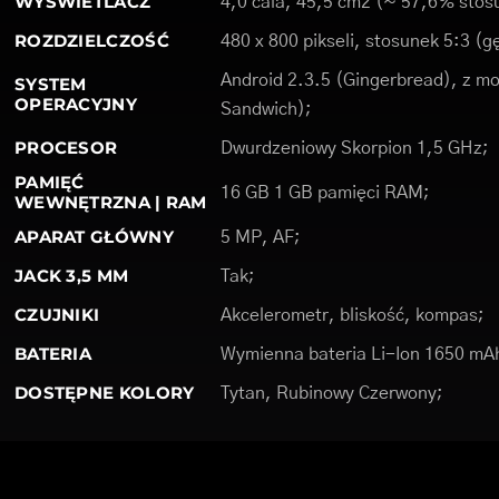
WYŚWIETLACZ
4,0 cala, 45,5 cm2 (~ 57,6% stosu
ROZDZIELCZOŚĆ
480 x 800 pikseli, stosunek 5:3 (g
Android 2.3.5 (Gingerbread), z moż
SYSTEM
OPERACYJNY
Sandwich);
PROCESOR
Dwurdzeniowy Skorpion 1,5 GHz;
PAMIĘĆ
16 GB 1 GB pamięci RAM;
WEWNĘTRZNA | RAM
APARAT GŁÓWNY
5 MP, AF;
JACK 3,5 MM
Tak;
CZUJNIKI
Akcelerometr, bliskość, kompas;
BATERIA
Wymienna bateria Li-Ion 1650 mA
DOSTĘPNE KOLORY
Tytan, Rubinowy Czerwony;