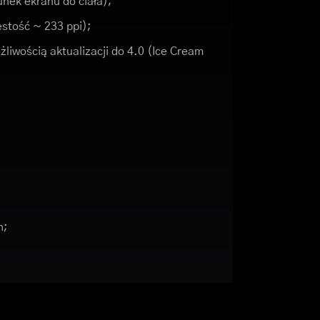
nek ekranu do ciała);
ęstość ~ 233 ppi);
liwością aktualizacji do 4.0 (Ice Cream
h;