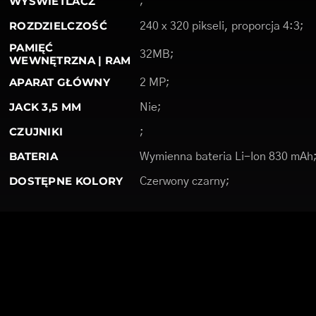
WYŚWIETLACZ
;
ROZDZIELCZOŚĆ
240 x 320 pikseli, proporcja 4:3;
PAMIĘĆ
32MB;
WEWNĘTRZNA | RAM
APARAT GŁÓWNY
2 MP;
JACK 3,5 MM
Nie;
CZUJNIKI
;
BATERIA
Wymienna bateria Li-Ion 830 mAh
DOSTĘPNE KOLORY
Czerwony czarny;