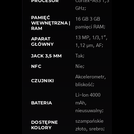
PROCESOR
Cortex-A53 1,3
GHz;
PAMIĘĆ
16 GB 3 GB
WEWNĘTRZNA |
pamięci RAM;
RAM
13 MP, 1/3,1",
APARAT
GŁÓWNY
1,12 µm, AF;
JACK 3,5 MM
Tak;
NFC
Nie;
Akcelerometr,
CZUJNIKI
bliskość;
Li-Ion 4000
BATERIA
mAh,
nieusuwalny;
szampańskie
DOSTĘPNE
KOLORY
złoto, srebro;