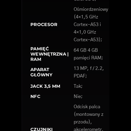
Ośmiordzeniowy
(4×1,5 GHz
PROCESOR
Cortex-A53 i
4×1,0 GHz
Cortex-A53);
PAMIĘĆ
64 GB 4 GB
WEWNĘTRZNA |
pamięci RAM;
RAM
13 MP, f / 2.2,
APARAT
GŁÓWNY
PDAF;
JACK 3,5 MM
Tak;
NFC
Nie;
Odcisk palca
(montowany z
przodu),
CZUJNIKI
akcelerometr,