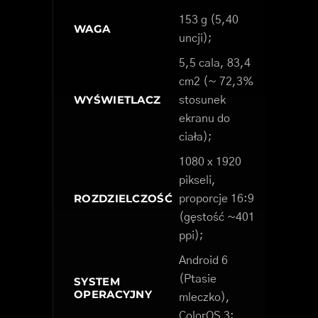
153 g (5,40
WAGA
uncji);
5,5 cala, 83,4
cm2 (~ 72,3%
WYŚWIETLACZ
stosunek
ekranu do
ciała);
1080 x 1920
pikseli,
ROZDZIELCZOŚĆ
proporcje 16:9
(gęstość ~401
ppi);
Android 6
(Ptasie
SYSTEM
OPERACYJNY
mleczko),
ColorOS 3;