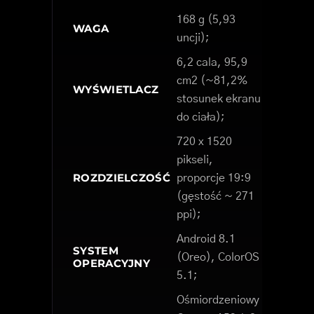
168 g (5,93
WAGA
uncji);
6,2 cala, 95,9
cm2 (~81,2%
WYŚWIETLACZ
stosunek ekranu
do ciała);
720 x 1520
pikseli,
ROZDZIELCZOŚĆ
proporcje 19:9
(gęstość ~ 271
ppi);
Android 8.1
SYSTEM
(Oreo), ColorOS
OPERACYJNY
5.1;
Ośmiordzeniowy