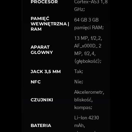
PROCESOR
Cortex-A53 1,8
GHz;
PAMIĘĆ
64 GB 3 GB
WEWNĘTRZNA |
pamięci RAM;
RAM
13 MP, f/2,2,
AF_x000D_ 2
APARAT
GŁÓWNY
MP, f/2,4,
(głębokość);
JACK 3,5 MM
Tak;
NFC
Nie;
Akcelerometr,
CZUJNIKI
bliskość,
kompas;
Li-Ion 4230
BATERIA
mAh,