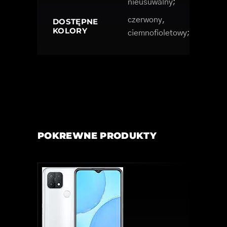
nieusuwalny;
czerwony,
DOSTĘPNE
KOLORY
ciemnofioletowy;
POKREWNE PRODUKTY