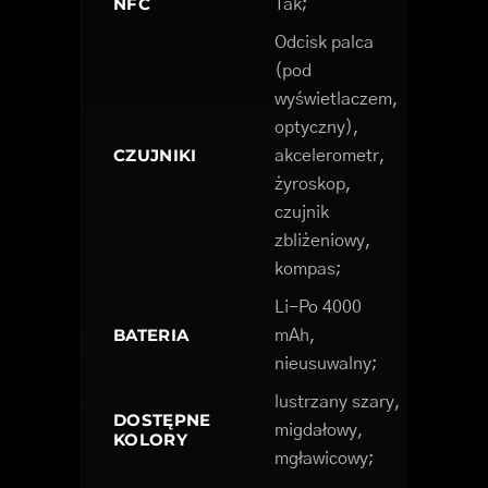
NFC
Tak;
Odcisk palca
(pod
wyświetlaczem,
optyczny),
CZUJNIKI
akcelerometr,
żyroskop,
czujnik
zbliżeniowy,
kompas;
Li-Po 4000
BATERIA
mAh,
nieusuwalny;
lustrzany szary,
DOSTĘPNE
migdałowy,
KOLORY
mgławicowy;