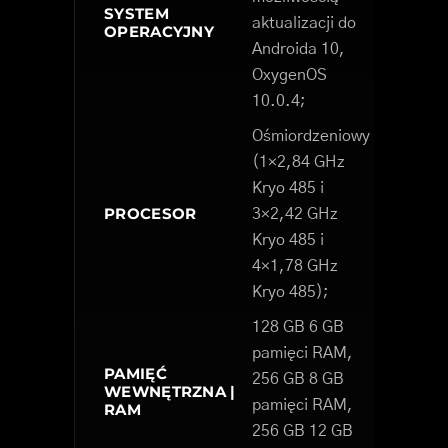
SYSTEM
aktualizacji do
OPERACYJNY
Androida 10,
OxygenOS
10.0.4;
Ośmiordzeniowy
(1×2,84 GHz
Kryo 485 i
PROCESOR
3×2,42 GHz
Kryo 485 i
4×1,78 GHz
Kryo 485);
128 GB 6 GB
pamięci RAM,
PAMIĘĆ
256 GB 8 GB
WEWNĘTRZNA |
pamięci RAM,
RAM
256 GB 12 GB