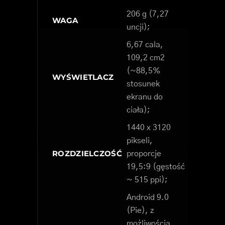
206 g (7,27
WAGA
uncji);
6,67 cala,
109,2 cm2
(~88,5%
WYŚWIETLACZ
stosunek
ekranu do
ciała);
1440 x 3120
pikseli,
ROZDZIELCZOŚĆ
proporcje
19,5:9 (gęstość
~ 515 ppi);
Android 9.0
(Pie), z
możliwością