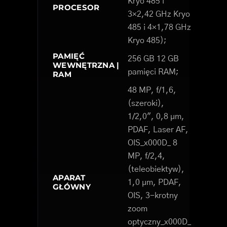
Kryo 485 i
PROCESOR
3×2,42 GHz Kryo
485 i 4×1,78 GHz
Kryo 485);
PAMIĘĆ
256 GB 12 GB
WEWNĘTRZNA |
pamięci RAM;
RAM
48 MP, f/1,6,
(szeroki),
1/2,0", 0,8 µm,
PDAF, Laser AF,
OIS_x000D_ 8
MP, f/2,4,
(teleobiektyw),
APARAT
1,0 µm, PDAF,
GŁÓWNY
OIS, 3-krotny
zoom
optyczny_x000D_