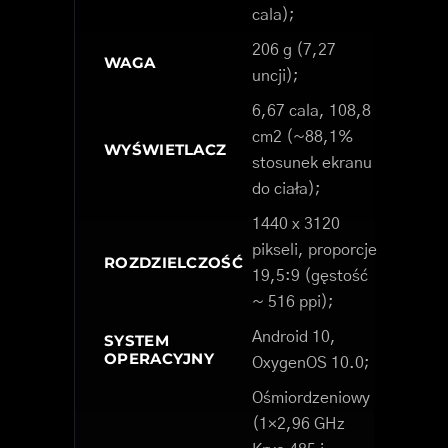
cala);
206 g (7,27
WAGA
uncji);
6,67 cala, 108,8
cm2 (~88,1%
WYŚWIETLACZ
stosunek ekranu
do ciała);
1440 x 3120
pikseli, proporcje
ROZDZIELCZOŚĆ
19,5:9 (gęstość
~ 516 ppi);
Android 10,
SYSTEM
OPERACYJNY
OxygenOS 10.0;
Ośmiordzeniowy
(1×2,96 GHz