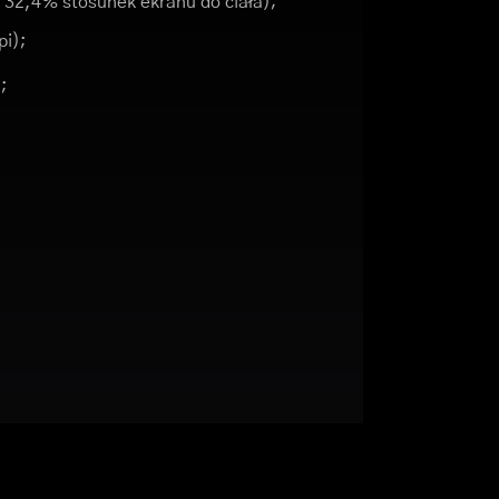
 32,4% stosunek ekranu do ciała);
pi);
;