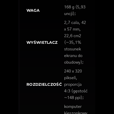
168 g (5,93
WAGA
uncji);
2,7 cala, 42
x 57 mm,
22,6 cm2
WYŚWIETLACZ
(~35,1%
stosunek
ekranu do
obudowy);
240 x 320
pikseli,
ROZDZIELCZOŚĆ
proporcja
4:3 (gęstość
~148 ppi);
komputer
kieszonkowy