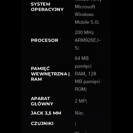
SYSTEM
Microsoft
OPERACYJNY
Windows
Mobile 5.0;
200 MHz
PROCESOR
ARM926EJ-
S;
64 MB
pamięci
PAMIĘĆ
WEWNĘTRZNA |
RAM, 128
RAM
MB pamięci
ROM;
APARAT
2 MP;
GŁÓWNY
JACK 3,5 MM
Nie;
CZUJNIKI
;