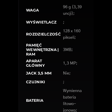
96 g (3,39
WAGA
uncji);
WYŚWIETLACZ
;
128 x 160
ROZDZIELCZOŚĆ
pikseli;
PAMIĘĆ
WEWNĘTRZNA |
3MB;
RAM
APARAT
1,3 MP;
GŁÓWNY
JACK 3,5 MM
Nie;
CZUJNIKI
;
Wymienna
bateria
BATERIA
litowo-
jonowa;