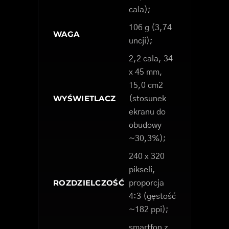
cala);
106 g (3,74
WAGA
uncji);
2,2 cala, 34
x 45 mm,
15,0 cm2
WYŚWIETLACZ
(stosunek
ekranu do
obudowy
~30,3%);
240 x 320
pikseli,
ROZDZIELCZOŚĆ
proporcja
4:3 (gęstość
~182 ppi);
smartfon z