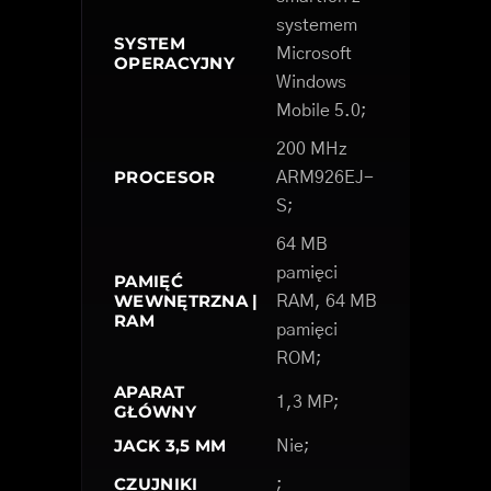
systemem
SYSTEM
Microsoft
OPERACYJNY
Windows
Mobile 5.0;
200 MHz
PROCESOR
ARM926EJ-
S;
64 MB
pamięci
PAMIĘĆ
WEWNĘTRZNA |
RAM, 64 MB
RAM
pamięci
ROM;
APARAT
1,3 MP;
GŁÓWNY
JACK 3,5 MM
Nie;
CZUJNIKI
;