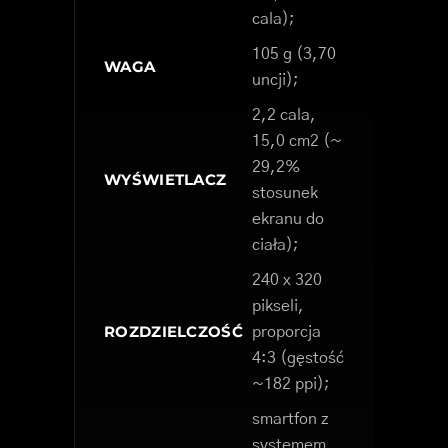
cala);
105 g (3,70
WAGA
uncji);
2,2 cala,
15,0 cm2 (~
29,2%
WYŚWIETLACZ
stosunek
ekranu do
ciała);
240 x 320
pikseli,
ROZDZIELCZOŚĆ
proporcja
4:3 (gęstość
~182 ppi);
smartfon z
systemem