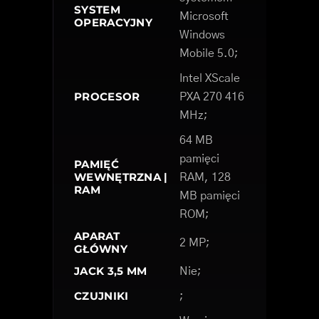
SYSTEM
Microsoft
OPERACYJNY
Windows
Mobile 5.0;
Intel XScale
PROCESOR
PXA 270 416
MHz;
64 MB
pamięci
PAMIĘĆ
WEWNĘTRZNA |
RAM, 128
RAM
MB pamięci
ROM;
APARAT
2 MP;
GŁÓWNY
JACK 3,5 MM
Nie;
CZUJNIKI
;