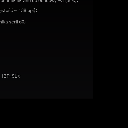
(stosunek ekranu do obudowy ~31,9%);
gęstość ~ 138 ppi);
ika serii 60;
h (BP-5L);