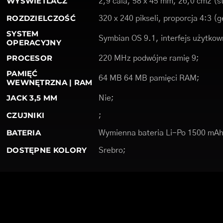
WYŚWIETLACZ
2,9 cala, 58 x 45 mm, 26,0 cm2 
ROZDZIELCZOŚĆ
320 x 240 pikseli, proporcja 4:3 (
SYSTEM
Symbian OS 9.1, interfejs użytkown
OPERACYJNY
PROCESOR
220 MHz podwójne ramię 9;
PAMIĘĆ
64 MB 64 MB pamięci RAM;
WEWNĘTRZNA | RAM
JACK 3,5 MM
Nie;
CZUJNIKI
;
BATERIA
Wymienna bateria Li-Po 1500 mA
DOSTĘPNE KOLORY
Srebro;