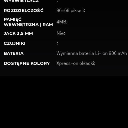
WYŚWIETLACZ
;
ROZDZIELCZOŚĆ
96×68 pikseli;
PAMIĘĆ
4MB;
WEWNĘTRZNA | RAM
JACK 3,5 MM
Nie;
CZUJNIKI
;
BATERIA
Wymienna bateria Li-Ion 900 mAh
DOSTĘPNE KOLORY
Xpress-on okładki;