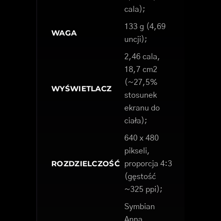
cala);
133 g (4,69
WAGA
uncji);
2,46 cala,
18,7 cm2
(~27,5%
WYŚWIETLACZ
stosunek
ekranu do
ciała);
640 x 480
pikseli,
ROZDZIELCZOŚĆ
proporcja 4:3
(gęstość
~325 ppi);
Symbian
Anna,