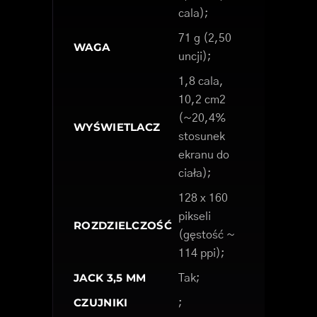
cala);
71 g (2,50
WAGA
uncji);
1,8 cala,
10,2 cm2
(~20,4%
WYŚWIETLACZ
stosunek
ekranu do
ciała);
128 x 160
pikseli
ROZDZIELCZOŚĆ
(gęstość ~
114 ppi);
JACK 3,5 MM
Tak;
CZUJNIKI
;