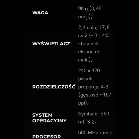
98 g (3,46
WAGA
uncji);
2,4 cala, 17,8
cm2 (~31,4%
WYŚWIETLACZ
stosunek
ekranu do
ciała);
240 x 320
pikseli,
ROZDZIELCZOŚĆ
proporcje 4:3
(gęstość ~167
ppi);
Symbian, S60
SYSTEM
OPERACYJNY
rel. 3.2;
600 MHz ramię
PROCESOR