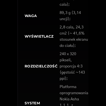
cala);
89,3 g (3,14
WAGA
uncji);
2,8 cala, 24,3
cm2 (~ 41,6%
WYŚWIETLACZ
stosunek ekranu
do ciała);
240 x 320
pikseli,
ROZDZIELCZOŚĆ
proporcja 4:3
(gęstość ~143
ppi);
Platforma
oprogramowania
Nokia Asha
SYSTEM
1.1.1, z