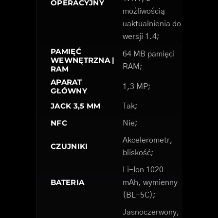
OPERACYJNY
możliwością
uaktualnienia do
wersji 1.4;
PAMIĘĆ
64 MB pamięci
WEWNĘTRZNA |
RAM;
RAM
APARAT
1,3 MP;
GŁÓWNY
JACK 3,5 MM
Tak;
NFC
Nie;
Akcelerometr,
CZUJNIKI
bliskość;
Li-Ion 1020
BATERIA
mAh, wymienny
(BL-5C);
Jasnoczerwony,