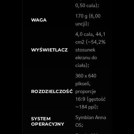
0,50 cala);
170 g (6,00
WAGA
uncji);
4,0 cala, 44,1
cm2 (~54,2%
WYŚWIETLACZ
stosunek
ekranu do
ciała);
360 x 640
pikseli,
ROZDZIELCZOŚĆ
proporcje
16:9 (gęstość
~184 ppi);
Symbian Anna
SYSTEM
OPERACYJNY
OS;