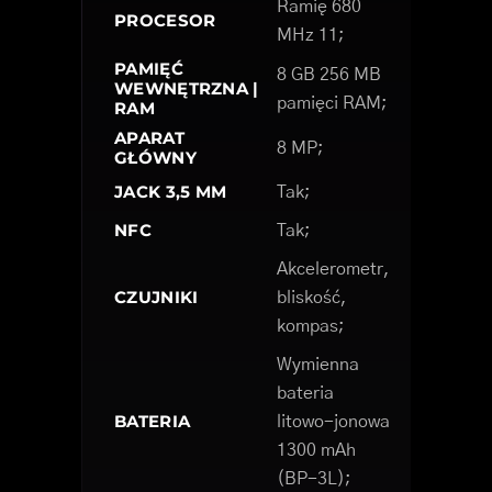
Ramię 680
PROCESOR
MHz 11;
PAMIĘĆ
8 GB 256 MB
WEWNĘTRZNA |
pamięci RAM;
RAM
APARAT
8 MP;
GŁÓWNY
JACK 3,5 MM
Tak;
NFC
Tak;
Akcelerometr,
CZUJNIKI
bliskość,
kompas;
Wymienna
bateria
BATERIA
litowo-jonowa
1300 mAh
(BP-3L);