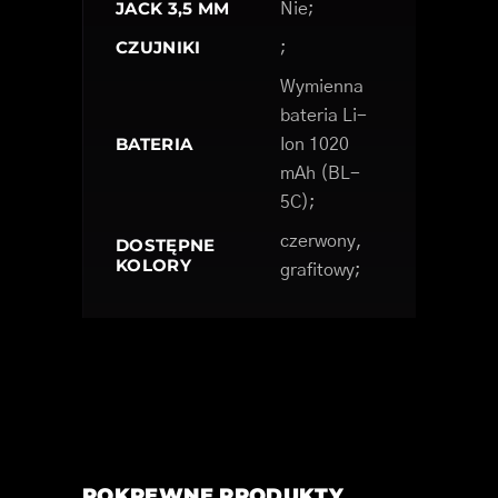
JACK 3,5 MM
Nie;
CZUJNIKI
;
Wymienna
bateria Li-
BATERIA
Ion 1020
mAh (BL-
5C);
czerwony,
DOSTĘPNE
KOLORY
grafitowy;
POKREWNE PRODUKTY