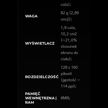
cala);
82 g (2,89
WAGA
uncji);
1,8 cala,
10,2 cm2
(~21,0%
WYŚWIETLACZ
stosunek
ekranu do
ciała);
128 x 160
pikseli
ROZDZIELCZOŚĆ
(gęstość ~
114 ppi);
PAMIĘĆ
WEWNĘTRZNA |
8MB;
RAM