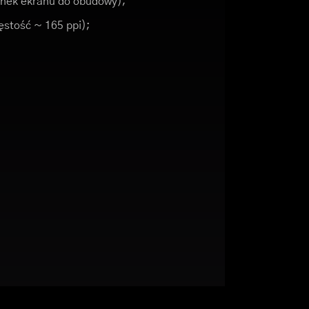
unek ekranu do obudowy);
gęstość ~ 165 ppi);