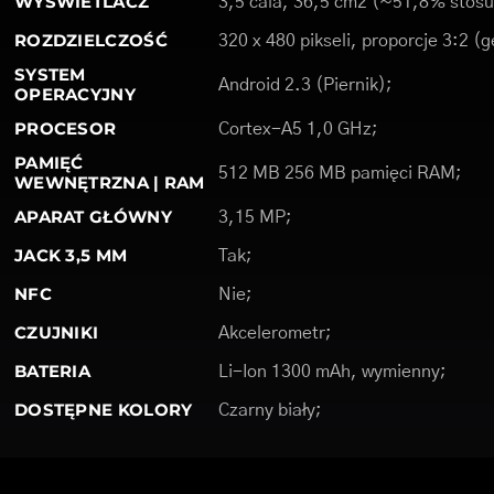
WYŚWIETLACZ
3,5 cala, 36,5 cm2 (~51,8% stos
ROZDZIELCZOŚĆ
320 x 480 pikseli, proporcje 3:2 (
SYSTEM
Android 2.3 (Piernik);
OPERACYJNY
PROCESOR
Cortex-A5 1,0 GHz;
PAMIĘĆ
512 MB 256 MB pamięci RAM;
WEWNĘTRZNA | RAM
APARAT GŁÓWNY
3,15 MP;
JACK 3,5 MM
Tak;
NFC
Nie;
CZUJNIKI
Akcelerometr;
BATERIA
Li-Ion 1300 mAh, wymienny;
DOSTĘPNE KOLORY
Czarny biały;