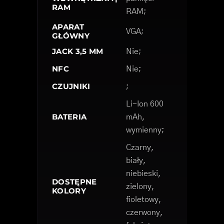
RAM
RAM;
APARAT
VGA;
GŁÓWNY
JACK 3,5 MM
Nie;
NFC
Nie;
CZUJNIKI
;
Li-Ion 600
BATERIA
mAh,
wymienny;
Czarny,
biały,
niebieski,
DOSTĘPNE
zielony,
KOLORY
fioletowy,
czerwony,