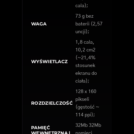
cala);
73 g bez
WAGA
baterii (2,57
uncji);
1,8 cala,
10,2 cm2
(~21,4%
WYŚWIETLACZ
stosunek
ekranu do
ciała);
128 x 160
pikseli
ROZDZIELCZOŚĆ
(gęstość ~
114 ppi);
32Mb 32Mb
PAMIĘĆ
WEWNĘTRZNA |
pamięci