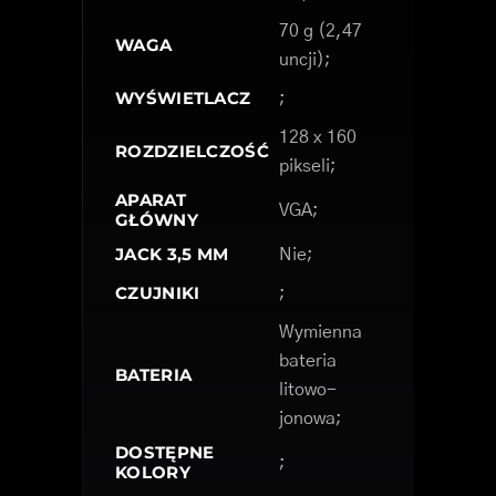
70 g (2,47
WAGA
uncji);
WYŚWIETLACZ
;
128 x 160
ROZDZIELCZOŚĆ
pikseli;
APARAT
VGA;
GŁÓWNY
JACK 3,5 MM
Nie;
CZUJNIKI
;
Wymienna
bateria
BATERIA
litowo-
jonowa;
DOSTĘPNE
;
KOLORY