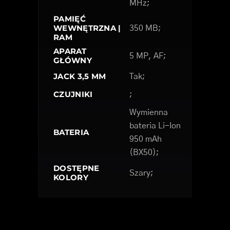
MHz;
PAMIĘĆ
WEWNĘTRZNA |
350 MB;
RAM
APARAT
5 MP, AF;
GŁÓWNY
JACK 3,5 MM
Tak;
CZUJNIKI
;
Wymienna
bateria Li-Ion
BATERIA
950 mAh
(BX50);
DOSTĘPNE
Szary;
KOLORY