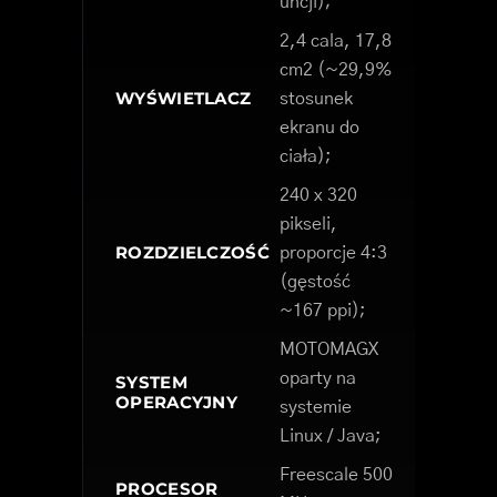
uncji);
2,4 cala, 17,8
cm2 (~29,9%
WYŚWIETLACZ
stosunek
ekranu do
ciała);
240 x 320
pikseli,
ROZDZIELCZOŚĆ
proporcje 4:3
(gęstość
~167 ppi);
MOTOMAGX
oparty na
SYSTEM
OPERACYJNY
systemie
Linux / Java;
Freescale 500
PROCESOR