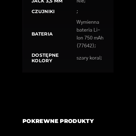
JACK 3,5 MM
Nie;
CZUJNIKI
;
Wymienna
bateria Li-
BATERIA
Ion 750 mAh
(77642);
DOSTĘPNE
szary koral;
KOLORY
POKREWNE PRODUKTY