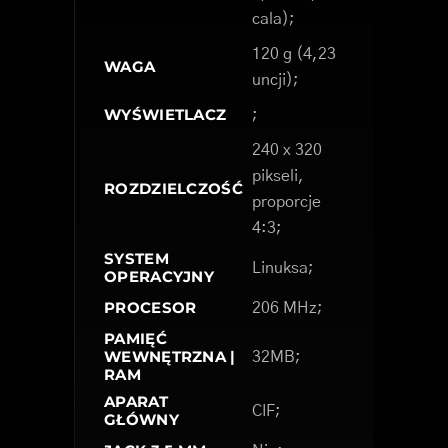
cala);
120 g (4,23
WAGA
uncji);
WYŚWIETLACZ
;
240 x 320
pikseli,
ROZDZIELCZOŚĆ
proporcje
4:3;
SYSTEM
Linuksa;
OPERACYJNY
PROCESOR
206 MHz;
PAMIĘĆ
WEWNĘTRZNA |
32MB;
RAM
APARAT
CIF;
GŁÓWNY