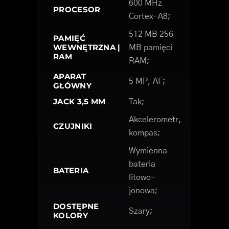
600 MHz
PROCESOR
Cortex-A8;
512 MB 256
PAMIĘĆ
WEWNĘTRZNA |
MB pamięci
RAM
RAM;
APARAT
5 MP, AF;
GŁÓWNY
JACK 3,5 MM
Tak;
Akcelerometr,
CZUJNIKI
kompas;
Wymienna
bateria
BATERIA
litowo-
jonowa;
DOSTĘPNE
Szary;
KOLORY