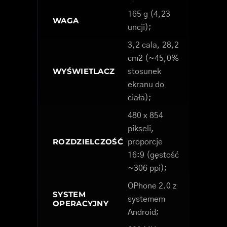
165 g (4,23
WAGA
uncji);
3,2 cala, 28,2
cm2 (~45,0%
WYŚWIETLACZ
stosunek
ekranu do
ciała);
480 x 854
pikseli,
ROZDZIELCZOŚĆ
proporcje
16:9 (gęstość
~306 ppi);
OPhone 2.0 z
SYSTEM
systemem
OPERACYJNY
Android;